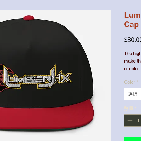
Lumb
Cap
$30.0
The high
make thi
Color
*
選択
数量
*