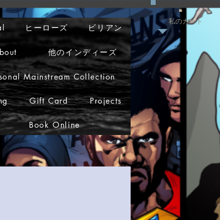
私のカート
al
ヒーローズ
ビリアン
bout
他のインディーズ
sonal Mainstream Collection
ng
Gift Card
Projects
Book Online