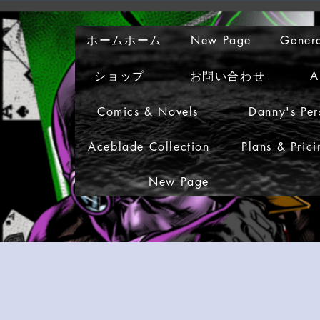
ホームホーム
New Page
Gener
ショップ
お問い合わせ
A
Comics & Novels
Danny's Per
Aceblade Collection
Plans & Prici
New Page