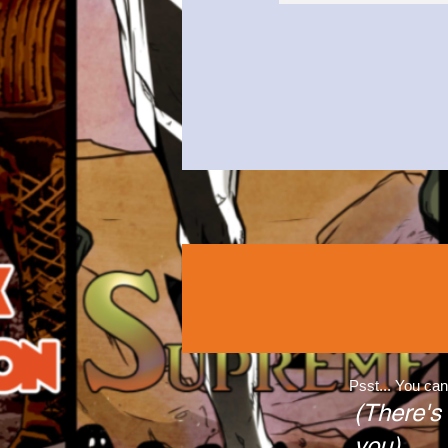
Psst... You can
(There's
you)