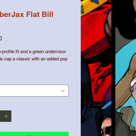
erJax Flat Bill
価
0
格
-profile fit and a green undervisor 
s cap a classic with an added pop 