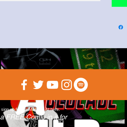
 sign up for our Mailing List here.
 a FREE Comic in it for