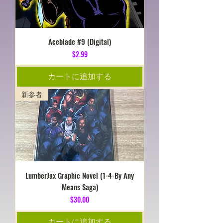
Aceblade #9 (Digital)
価格
$2.99
カートに追加する
新参者
LumberJax Graphic Novel (1-4-By Any
Means Saga)
価格
$30.00
カートに追加する