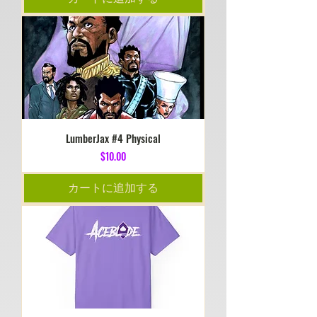
LumberJax #4 Physical
価格
$10.00
カートに追加する