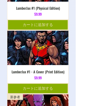
LumberJax #1 (Physical Edition)
価格
$9.99
カートに追加する
LumberJax #1 - A Cover (Print Edition)
価格
$9.99
カートに追加する
新参者