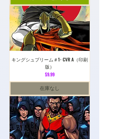
キングシュプリーム＃1- CVR A（印刷
版）
価格
$9.99
在庫なし