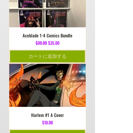
Aceblade 1-4 Comics Bundle
通常価格
セール価格
$39.99
$35.00
カートに追加する
Harlem #1 A Cover
価格
$10.00