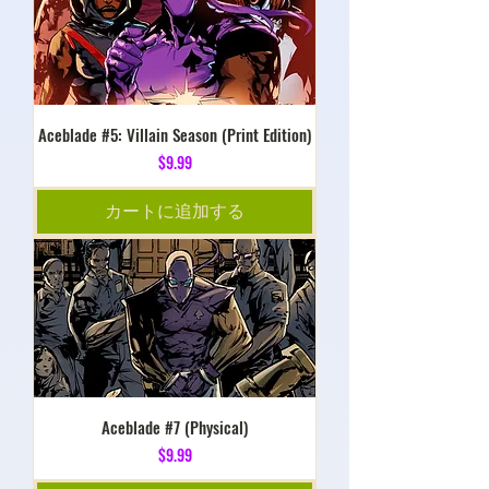
Aceblade #5: Villain Season (Print Edition)
価格
$9.99
カートに追加する
Aceblade #7 (Physical)
価格
$9.99