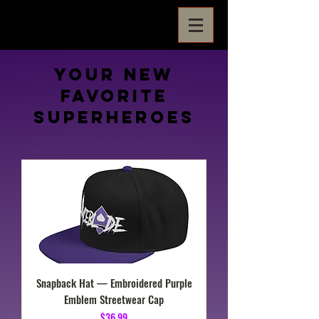
Your New
Favorite
Superheroes
Snapback Hat — Embroidered Purple
Emblem Streetwear Cap
価格
$36.99