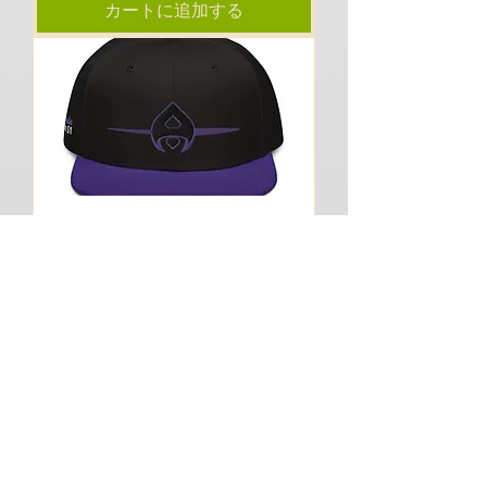
カートに追加する
Aceblade Villain Season SnapBack
価格
$24.99
カートに追加する